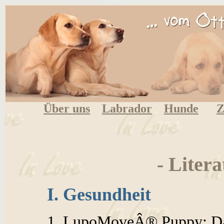
Über uns
Labrador
Hunde
Z
- Liter
I. Gesundheit
1. LupoMoveÂ® Puppy: Das